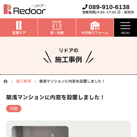
089-910-6138
営業時間/9:00~17:00 日・祝定休
玄関ドア
窓・内窓
その他リフォーム
MENU
お知らせ
リドアの
施工事例
私たちについて
取扱商品
施工事例
築浅マンションに内窓を設置しました！
窓・内窓
のリフォーム
安心保証
築浅マンションに内窓を設置しました！
玄関ドア
のリフォーム
施工事例
内窓
お家全般
のリフォーム
お客様の声
ブログ