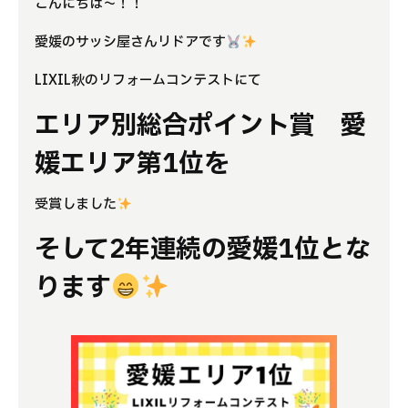
こんにちは～！！
よくある質問
愛媛のサッシ屋さんリドアです
補助金事業
LIXIL秋のリフォームコンテストにて
エリア別総合ポイント賞 愛
アクセス
媛エリア第1位を
受賞しました
そして2年連続の愛媛1位とな
ります