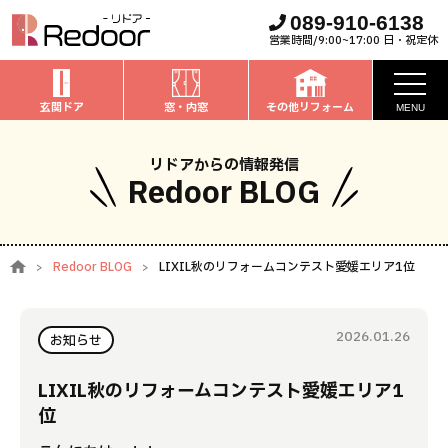
089-910-6138
営業時間/9:00~17:00 日・祝定休
玄関ドア
窓・内窓
その他リフォーム
MENU
お知らせ
リドアからの情報発信
Redoor BLOG
私たちについて
取扱商品
Redoor BLOG
LIXIL秋のリフォームコンテスト愛媛エリア1位
窓・内窓
のリフォーム
安心保証
玄関ドア
のリフォーム
2026.01.26
施工事例
お知らせ
お家全般
のリフォーム
お客様の声
LIXIL秋のリフォームコンテスト愛媛エリア1
位
ブログ