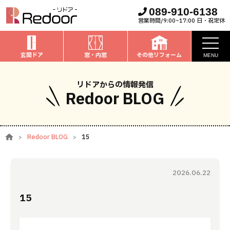
089-910-6138
営業時間/9:00~17:00 日・祝定休
玄関ドア
窓・内窓
その他リフォーム
MENU
お知らせ
リドアからの情報発信
Redoor BLOG
私たちについて
取扱商品
Redoor BLOG
15
窓・内窓
のリフォーム
安心保証
玄関ドア
のリフォーム
2026.06.22
施工事例
お家全般
のリフォーム
15
お客様の声
ブログ