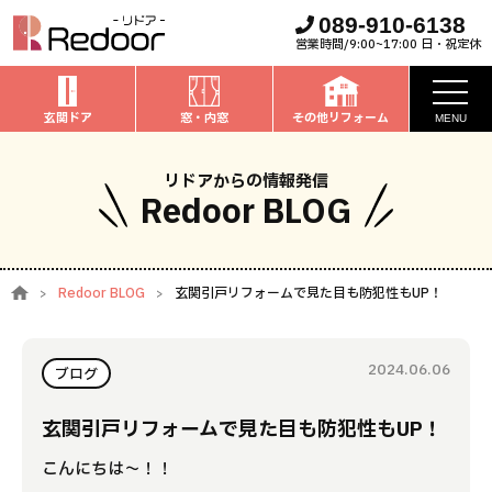
089-910-6138
営業時間/9:00~17:00 日・祝定休
玄関ドア
窓・内窓
その他リフォーム
MENU
お知らせ
リドアからの情報発信
Redoor BLOG
私たちについて
取扱商品
Redoor BLOG
玄関引戸リフォームで見た目も防犯性もUP！
窓・内窓
のリフォーム
安心保証
玄関ドア
のリフォーム
2024.06.06
施工事例
ブログ
お家全般
のリフォーム
お客様の声
玄関引戸リフォームで見た目も防犯性もUP！
こんにちは～！！
ブログ