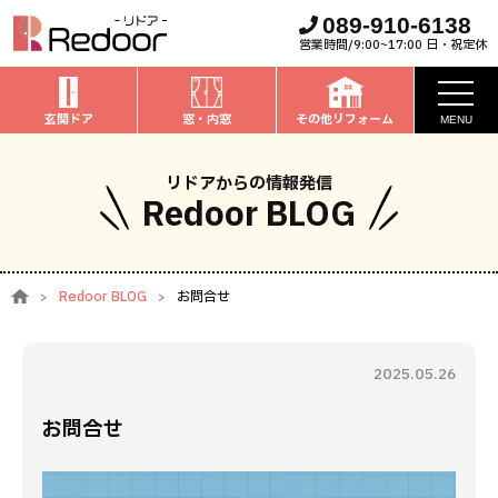
089-910-6138
営業時間/9:00~17:00 日・祝定休
玄関ドア
窓・内窓
その他リフォーム
MENU
お知らせ
リドアからの情報発信
Redoor BLOG
私たちについて
取扱商品
Redoor BLOG
お問合せ
窓・内窓
のリフォーム
安心保証
玄関ドア
のリフォーム
2025.05.26
施工事例
お家全般
のリフォーム
お問合せ
お客様の声
ブログ