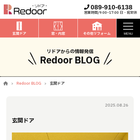
089-910-6138
営業時間/9:00~17:00 日・祝定休
玄関ドア
窓・内窓
その他リフォーム
MENU
お知らせ
リドアからの情報発信
Redoor BLOG
私たちについて
取扱商品
Redoor BLOG
玄関ドア
窓・内窓
のリフォーム
安心保証
玄関ドア
のリフォーム
2025.08.26
施工事例
お家全般
のリフォーム
玄関ドア
お客様の声
ブログ