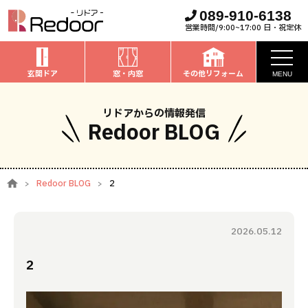
089-910-6138
営業時間/9:00~17:00 日・祝定休
玄関ドア
窓・内窓
その他リフォーム
MENU
お知らせ
リドアからの情報発信
Redoor BLOG
私たちについて
取扱商品
Redoor BLOG
2
窓・内窓
のリフォーム
安心保証
玄関ドア
のリフォーム
2026.05.12
施工事例
お家全般
のリフォーム
2
お客様の声
ブログ