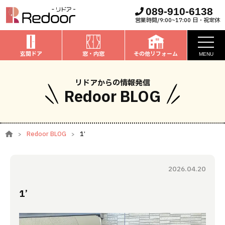
089-910-6138
営業時間/9:00~17:00 日・祝定休
玄関ドア
窓・内窓
その他リフォーム
MENU
お知らせ
リドアからの情報発信
Redoor BLOG
私たちについて
取扱商品
Redoor BLOG
1’
窓・内窓
のリフォーム
安心保証
玄関ドア
のリフォーム
2026.04.20
施工事例
お家全般
のリフォーム
1’
お客様の声
ブログ