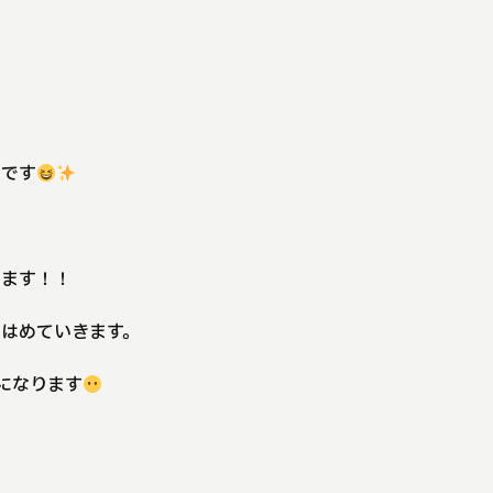
メです
えます！！
はめていきます。
になります