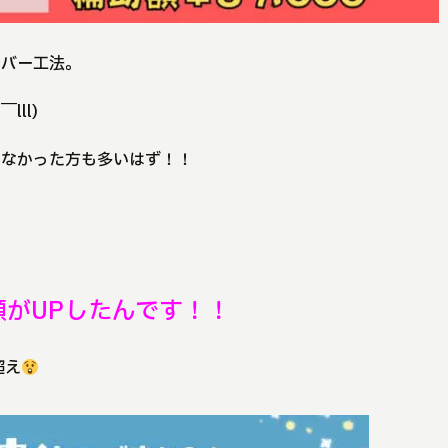
カバー工法。
ll)
かなかった方も多いはず！！
額がUPしたんです！！
超え