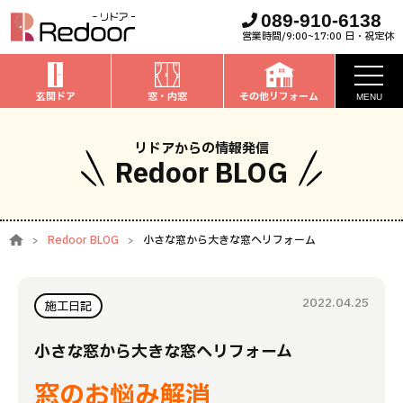
089-910-6138
営業時間/9:00~17:00 日・祝定休
玄関ドア
窓・内窓
その他リフォーム
MENU
お知らせ
リドアからの情報発信
Redoor BLOG
私たちについて
取扱商品
Redoor BLOG
小さな窓から大きな窓へリフォーム
窓・内窓
のリフォーム
安心保証
玄関ドア
のリフォーム
2022.04.25
施工事例
施工日記
お家全般
のリフォーム
お客様の声
小さな窓から大きな窓へリフォーム
窓のお悩み解消
ブログ