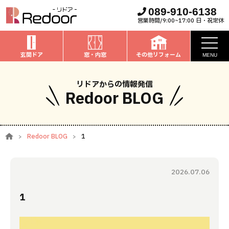
089-910-6138
営業時間/9:00~17:00 日・祝定休
玄関ドア
窓・内窓
その他リフォーム
MENU
お知らせ
リドアからの情報発信
Redoor BLOG
私たちについて
取扱商品
Redoor BLOG
1
窓・内窓
のリフォーム
安心保証
玄関ドア
のリフォーム
2026.07.06
施工事例
お家全般
のリフォーム
1
お客様の声
ブログ