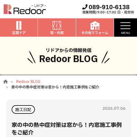
089-910-6138
営業時間/9:00~17:00 日・祝定休
玄関ドア
窓・内窓
その他リフォーム
MENU
お知らせ
リドアからの情報発信
Redoor BLOG
私たちについて
取扱商品
Redoor BLOG
家の中の熱中症対策は窓から！内窓施工事例をご紹介
窓・内窓
のリフォーム
安心保証
玄関ドア
のリフォーム
施工事例
2026.07.06
施工日記
お家全般
のリフォーム
お客様の声
家の中の熱中症対策は窓から！内窓施工事例
をご紹介
ブログ