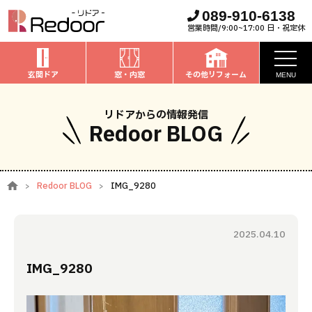
089-910-6138
営業時間/9:00~17:00 日・祝定休
玄関ドア
窓・内窓
その他リフォーム
MENU
お知らせ
リドアからの情報発信
Redoor BLOG
私たちについて
取扱商品
Redoor BLOG
IMG_9280
窓・内窓
のリフォーム
安心保証
玄関ドア
のリフォーム
2025.04.10
施工事例
お家全般
のリフォーム
IMG_9280
お客様の声
ブログ