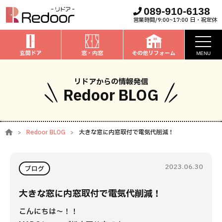
089-910-6138
営業時間/9:00~17:00 日・祝定休
玄関ドア
窓・内窓
その他リフォーム
MENU
お知らせ
リドアからの情報発信
Redoor BLOG
私たちについて
取扱商品
Redoor BLOG
大きな窓に内窓取付で電気代削減！
窓・内窓
のリフォーム
安心保証
玄関ドア
のリフォーム
2023.06.30
施工事例
ブログ
お家全般
のリフォーム
お客様の声
大きな窓に内窓取付で電気代削減！
こんにちは～！！
ブログ