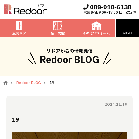
089-910-6138
営業時間/9:00~17:00 日・祝定休
玄関ドア
窓・内窓
その他リフォーム
MENU
お知らせ
リドアからの情報発信
Redoor BLOG
私たちについて
取扱商品
Redoor BLOG
19
窓・内窓
のリフォーム
安心保証
玄関ドア
のリフォーム
2024.11.19
施工事例
お家全般
のリフォーム
19
お客様の声
ブログ