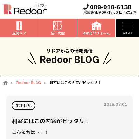
089-910-6138
営業時間/9:00~17:00 日・祝定休
玄関ドア
窓・内窓
その他リフォーム
MENU
お知らせ
リドアからの情報発信
Redoor BLOG
私たちについて
取扱商品
Redoor BLOG
和室にはこの内窓がピッタリ！
窓・内窓
のリフォーム
安心保証
玄関ドア
のリフォーム
2025.07.01
施工事例
施工日記
お家全般
のリフォーム
お客様の声
和室にはこの内窓がピッタリ！
こんにちは～！！
ブログ