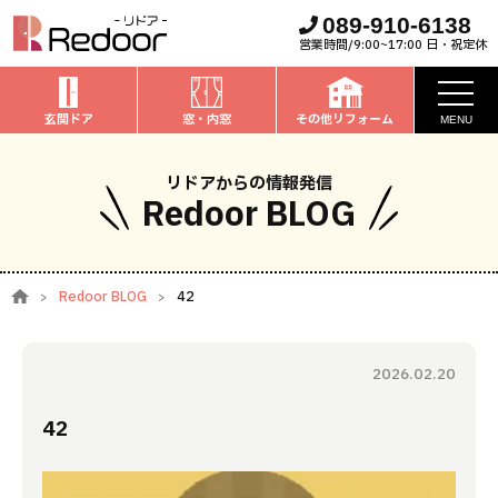
089-910-6138
営業時間/9:00~17:00 日・祝定休
玄関ドア
窓・内窓
その他リフォーム
MENU
お知らせ
リドアからの情報発信
Redoor BLOG
私たちについて
取扱商品
Redoor BLOG
42
窓・内窓
のリフォーム
安心保証
玄関ドア
のリフォーム
2026.02.20
施工事例
お家全般
のリフォーム
42
お客様の声
ブログ