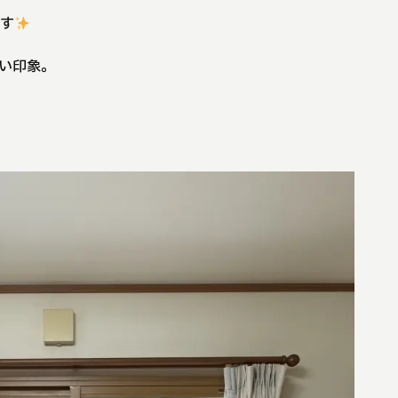
です
い印象。