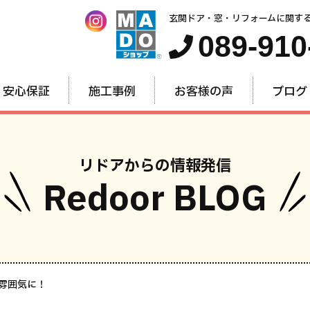
玄関ドア・窓・リフォームに関す
089-910
安心保証
施工事例
お客様の声
ブログ
リドアからの情報発信
Redoor BLOG
窓・内窓
玄関ドア
お家全
雰囲気に！
のリフォーム
のリフォーム
のリフォー