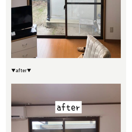
▼after▼