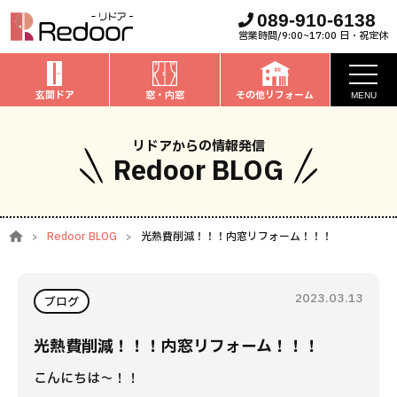
089-910-6138
営業時間/9:00~17:00 日・祝定休
玄関ドア
窓・内窓
その他リフォーム
MENU
お知らせ
リドアからの情報発信
Redoor BLOG
私たちについて
取扱商品
Redoor BLOG
光熱費削減！！！内窓リフォーム！！！
窓・内窓
のリフォーム
安心保証
玄関ドア
のリフォーム
2023.03.13
施工事例
ブログ
お家全般
のリフォーム
お客様の声
光熱費削減！！！内窓リフォーム！！！
こんにちは～！！
ブログ