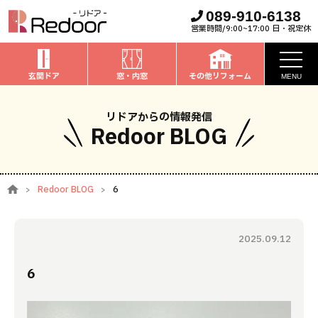
089-910-6138
営業時間/9:00~17:00 日・祝定休
玄関ドア
窓・内窓
その他リフォーム
MENU
お知らせ
リドアからの情報発信
Redoor BLOG
私たちについて
取扱商品
Redoor BLOG
6
窓・内窓
のリフォーム
安心保証
玄関ドア
のリフォーム
2025.09.12
施工事例
お家全般
のリフォーム
6
お客様の声
ブログ