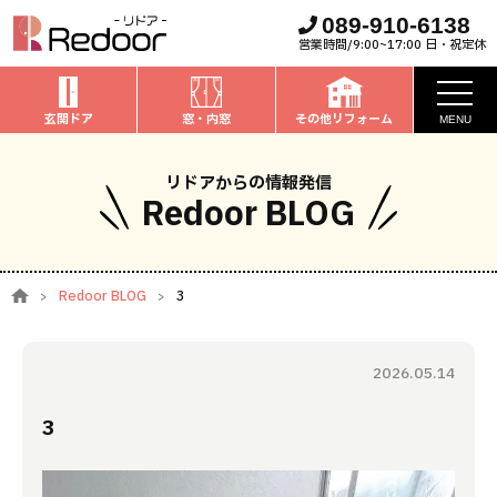
089-910-6138
営業時間/9:00~17:00 日・祝定休
玄関ドア
窓・内窓
その他リフォーム
MENU
お知らせ
リドアからの情報発信
Redoor BLOG
私たちについて
取扱商品
Redoor BLOG
3
窓・内窓
のリフォーム
安心保証
玄関ドア
のリフォーム
2026.05.14
施工事例
お家全般
のリフォーム
3
お客様の声
ブログ