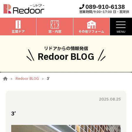
089-910-6138
営業時間/9:00~17:00 日・祝定休
玄関ドア
窓・内窓
その他リフォーム
MENU
お知らせ
リドアからの情報発信
Redoor BLOG
私たちについて
取扱商品
Redoor BLOG
3’
窓・内窓
のリフォーム
安心保証
玄関ドア
のリフォーム
2025.08.25
施工事例
お家全般
のリフォーム
3’
お客様の声
ブログ