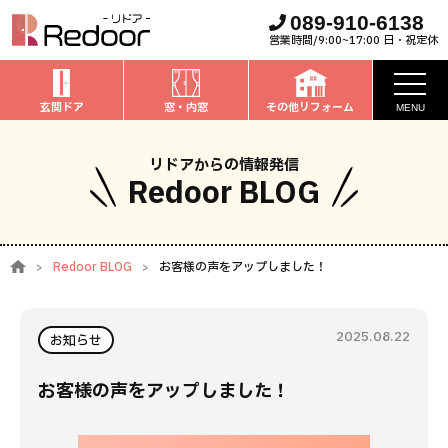
089-910-6138
営業時間/9:00~17:00 日・祝定休
玄関ドア
窓・内窓
その他リフォーム
MENU
お知らせ
リドアからの情報発信
Redoor BLOG
私たちについて
取扱商品
Redoor BLOG
お客様の声をアップしました！
窓・内窓
のリフォーム
安心保証
玄関ドア
のリフォーム
2025.08.22
施工事例
お知らせ
お家全般
のリフォーム
お客様の声
お客様の声をアップしました！
ブログ