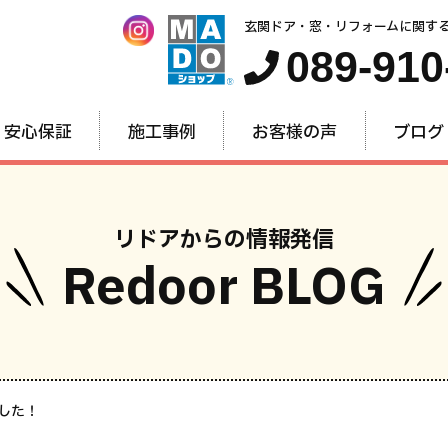
玄関ドア・窓・リフォームに関す
089-910
安心保証
施工事例
お客様の声
ブログ
リドアからの情報発信
Redoor BLOG
窓・内窓
玄関ドア
お家全
した！
のリフォーム
のリフォーム
のリフォー