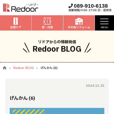
089-910-6138
営業時間/9:00~17:00 日・祝定休
玄関ドア
窓・内窓
その他リフォーム
MENU
お知らせ
リドアからの情報発信
Redoor BLOG
私たちについて
取扱商品
Redoor BLOG
げんかん (6)
窓・内窓
のリフォーム
安心保証
玄関ドア
のリフォーム
2024.11.25
施工事例
お家全般
のリフォーム
げんかん (6)
お客様の声
ブログ