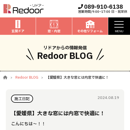
089-910-6138
営業時間/9:00~17:00 日・祝定休
玄関ドア
窓・内窓
その他リフォーム
MENU
お知らせ
リドアからの情報発信
Redoor BLOG
私たちについて
取扱商品
Redoor BLOG
【愛媛県】大きな窓には内窓で快適に！
窓・内窓
のリフォーム
安心保証
玄関ドア
のリフォーム
2024.08.19
施工事例
施工日記
お家全般
のリフォーム
お客様の声
【愛媛県】大きな窓には内窓で快適に！
こんにちは～！！
ブログ