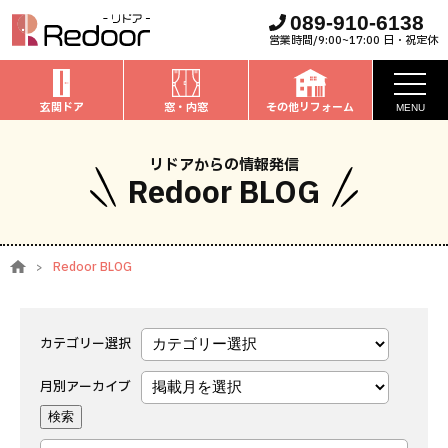
089-910-6138
営業時間/9:00~17:00 日・祝定休
玄関ドア
窓・内窓
その他リフォーム
MENU
お知らせ
リドアからの情報発信
Redoor BLOG
私たちについて
取扱商品
Redoor BLOG
窓・内窓
のリフォーム
安心保証
玄関ドア
のリフォーム
施工事例
カテゴリー選択
お家全般
のリフォーム
月別アーカイブ
お客様の声
ブログ