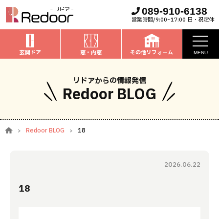
089-910-6138
営業時間/9:00~17:00 日・祝定休
玄関ドア
窓・内窓
その他リフォーム
MENU
お知らせ
リドアからの情報発信
Redoor BLOG
私たちについて
取扱商品
Redoor BLOG
18
窓・内窓
のリフォーム
安心保証
玄関ドア
のリフォーム
2026.06.22
施工事例
お家全般
のリフォーム
18
お客様の声
ブログ