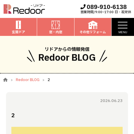
089-910-6138
営業時間/9:00~17:00 日・祝定休
玄関ドア
窓・内窓
その他リフォーム
MENU
お知らせ
リドアからの情報発信
Redoor BLOG
私たちについて
取扱商品
Redoor BLOG
2
窓・内窓
のリフォーム
安心保証
玄関ドア
のリフォーム
2026.06.23
施工事例
お家全般
のリフォーム
2
お客様の声
ブログ