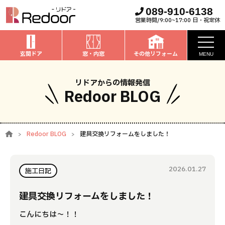
089-910-6138
営業時間/9:00~17:00 日・祝定休
玄関ドア
窓・内窓
その他リフォーム
MENU
お知らせ
リドアからの情報発信
Redoor BLOG
私たちについて
取扱商品
Redoor BLOG
建具交換リフォームをしました！
窓・内窓
のリフォーム
安心保証
玄関ドア
のリフォーム
2026.01.27
施工事例
施工日記
お家全般
のリフォーム
お客様の声
建具交換リフォームをしました！
こんにちは～！！
ブログ