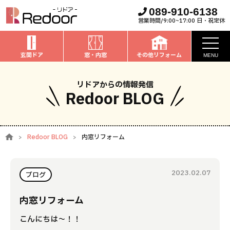
089-910-6138
営業時間/9:00~17:00 日・祝定休
玄関ドア
窓・内窓
その他リフォーム
MENU
お知らせ
リドアからの情報発信
Redoor BLOG
私たちについて
取扱商品
Redoor BLOG
内窓リフォーム
窓・内窓
のリフォーム
安心保証
玄関ドア
のリフォーム
2023.02.07
施工事例
ブログ
お家全般
のリフォーム
お客様の声
内窓リフォーム
こんにちは～！！
ブログ