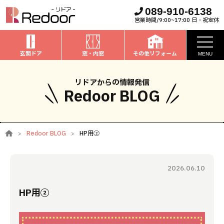
089-910-6138
営業時間/9:00~17:00 日・祝定休
玄関ドア
窓・内窓
その他リフォーム
MENU
お知らせ
リドアからの情報発信
Redoor BLOG
私たちについて
取扱商品
Redoor BLOG
HP用②
窓・内窓
のリフォーム
安心保証
玄関ドア
のリフォーム
2026.06.10
施工事例
お家全般
のリフォーム
HP用②
お客様の声
ブログ